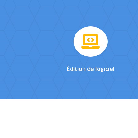

Édition de logiciel