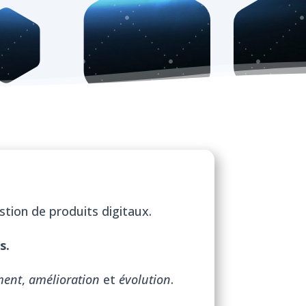
estion de produits digitaux.
s.
ment
,
amélioration
et
évolution
.