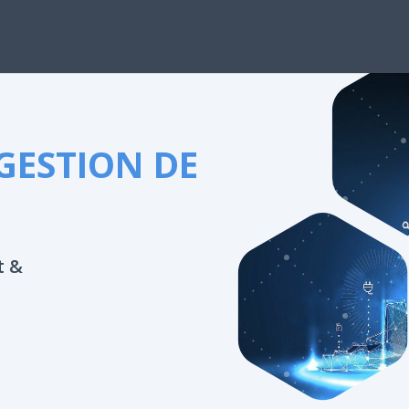
GESTION DE
t &